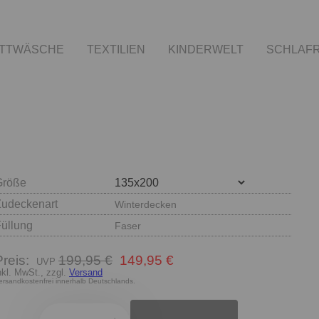
TTWÄSCHE
TEXTILIEN
KINDERWELT
SCHLAF
Größe
Zudeckenart
Winterdecken
Füllung
Faser
Preis:
199,95 €
149,95 €
nkl. MwSt., zzgl.
Versand
ersandkostenfrei innerhalb Deutschlands.