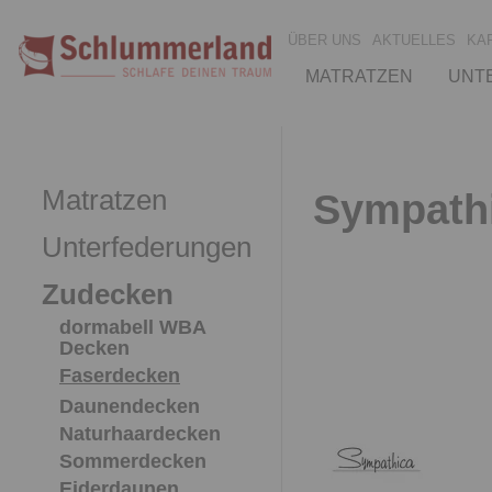
ÜBER UNS
AKTUELLES
KA
MATRATZEN
UNT
Matratzen
Sympathi
Unterfederungen
Zudecken
dormabell WBA
Decken
Faserdecken
Daunendecken
Naturhaardecken
Sommerdecken
Eiderdaunen