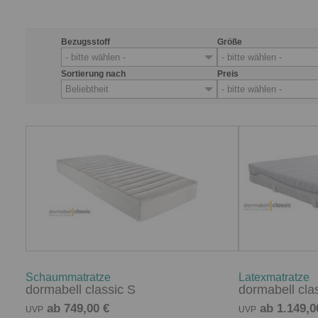
Bezugsstoff
Größe
- bitte wählen -
- bitte wählen -
Sortierung nach
Preis
Beliebtheit
- bitte wählen -
Schaummatratze
Latexmatratze
dormabell classic S
dormabell cla
ab 749,00 €
ab 1.149,0
UVP
UVP