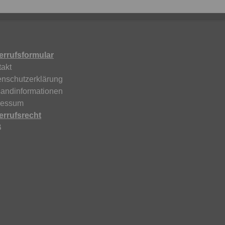
errufsformular
akt
enschutzerklärung
sandinformationen
ressum
errufsrecht
B