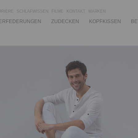
RRIERE
SCHLAFWISSEN
FILME
KONTAKT
MARKEN
ERFEDERUNGEN
ZUDECKEN
KOPFKISSEN
BE