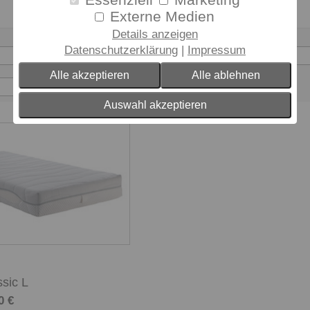
Essenziell
Marketing
Externe Medien
Details anzeigen
Härtegrad
Matratzenart
Datenschutzerklärung
Impressum
- bitte wählen -
- bitte wählen -
Alle akzeptieren
Alle ablehnen
Auswahl akzeptieren
ssic L
0 €