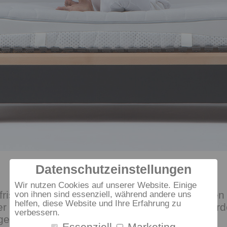
Datenschutzeinstellungen
Wir nutzen Cookies auf unserer Website. Einige
 frisch in den Tag zu starten. Mit den Matratze
von ihnen sind essenziell, während andere uns
helfen, diese Website und Ihre Erfahrung zu
ner optimalen punktelastischen Anpassung wer
verbessern.
efertigt.