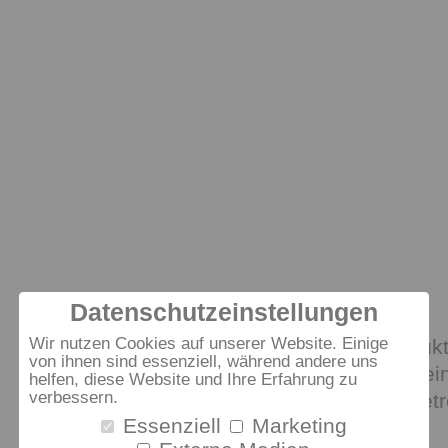
Datenschutzeinstellungen
Dem Menschen verpflichtet
Wir nutzen Cookies auf unserer Website. Einige
Wir möchten allen Menschen, die Produk
von ihnen sind essenziell, während andere uns
besitzen, die Garantie geben, dass sie e
helfen, diese Website und Ihre Erfahrung zu
verbessern.
Gesundheit und ihres Wohlbefindens getr
Essenziell
Marketing