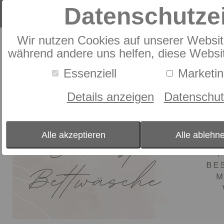
Datenschutze
Wir nutzen Cookies auf unserer Website
Produkte
Bettwäsche
Mako-Brokat-Damast
während andere uns helfen, diese Websit
Bettwäsche
0
Produkte
Essenziell
Marketi
Mako-Brokat-Damast
Details anzeigen
Datenschut
Bettwäsche
Alle akzeptieren
Alle ablehn