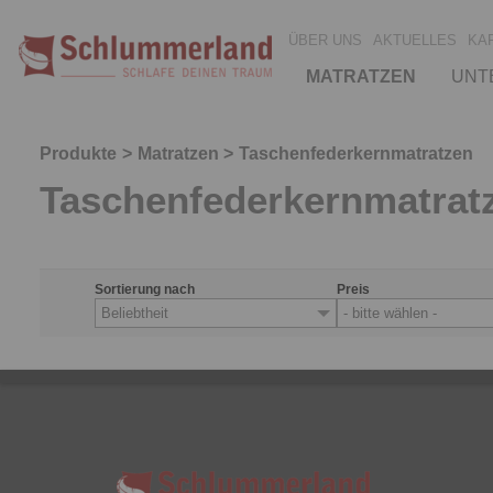
ÜBER UNS
AKTUELLES
KA
MATRATZEN
UNT
Produkte
Matratzen
Taschenfederkernmatratzen
Taschenfederkernmatrat
Sortierung nach
Preis
Beliebtheit
- bitte wählen -