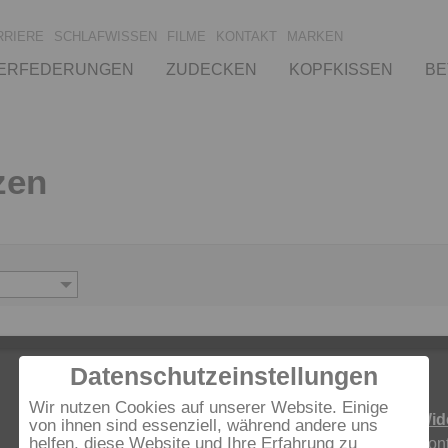
RRIERE
SCHLAFWISSEN
FILME
KONTAKT
MARKEN
ERFEDERUNGEN
ZUDECKEN
KOPFKISSEN
BE
zen
Datenschutzeinstellungen
Wir nutzen Cookies auf unserer Website. Einige
Öffnungszeiten:
Wid
von ihnen sind essenziell, während andere uns
helfen, diese Website und Ihre Erfahrung zu
Kont