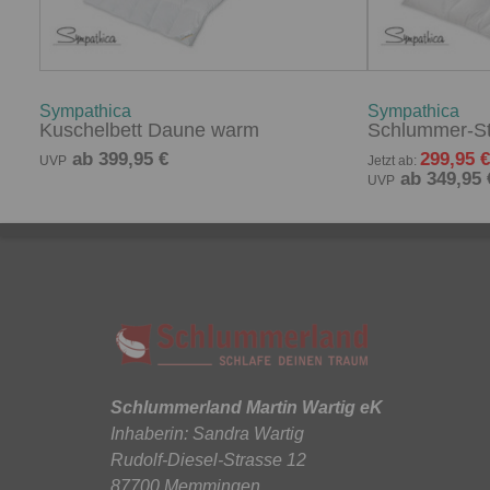
Sympathica
Sympathica
Kuschelbett Daune warm
Schlummer-S
ab 399,95 €
299,95 €
UVP
Jetzt ab:
ab 349,95 
UVP
Schlummerland Martin Wartig eK
Inhaberin: Sandra Wartig
Rudolf-Diesel-Strasse 12
87700 Memmingen