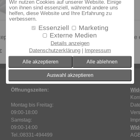
Wir nutzen Cookies auf unserer Website. Einige
von ihnen sind essenziell, während andere uns
helfen, diese Website und Ihre Erfahrung zu
verbessern.
Essenziell
Marketing
Zudecke
Externe Medien
tepp 20
Sympathica Kuschelbett Daune 
warm
Details anzeigen
Datenschutzerklärung
Impressum
€
ab 529,95 €
UVP
Alle akzeptieren
Alle ablehnen
Auswahl akzeptieren
Öffnungszeiten:
Wid
Kont
Montag bis Freitag:
Dat
09:00-18:00
Ver
Samstag:
Imp
09:00-14:00
Wid
Tel.:08331-494499
AG