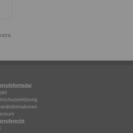
extra
errufsformular
akt
enschutzerklärung
sandinformationen
ressum
errufsrecht
B