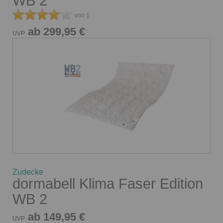
WB 2
von 1
ab 299,95 €
UVP
Zudecke
dormabell Klima Faser Edition
WB 2
ab 149,95 €
UVP