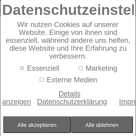
Datenschutzeinste
Wir nutzen Cookies auf unserer
Produkte
Zudecken
dormabell WBA Decken
Website. Einige von ihnen sind
13
Produkte
essenziell, während andere uns helfen,
dormabell WBA Decken
diese Website und Ihre Erfahrung zu
verbessern.
Nächtliches Schwitzen und Frieren
Essenziell
Marketing
verhindert die optimale Regeneration
Externe Medien
unseres Körpers. Ursache ist häufig eine
falsche Zudecke, die nicht den
Details
individuellen Wärmebedarf
berücksichtigt. Der menschliche Körper
anzeigen
Datenschutzerklärung
Impr
produziert nachts je nach Geschlecht,
Alter und Schlafraumtemperatur
unterschiedlich viel Wärme und
Alle akzeptieren
Alle ablehnen
Feuchtigkeit. Daher hat dormabell die