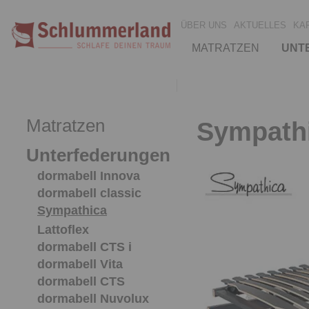
ÜBER UNS
AKTUELLES
KA
MATRATZEN
UNT
Matratzen
Sympathi
Unterfederungen
dormabell Innova
dormabell classic
Sympathica
Lattoflex
dormabell CTS i
dormabell Vita
dormabell CTS
dormabell Nuvolux