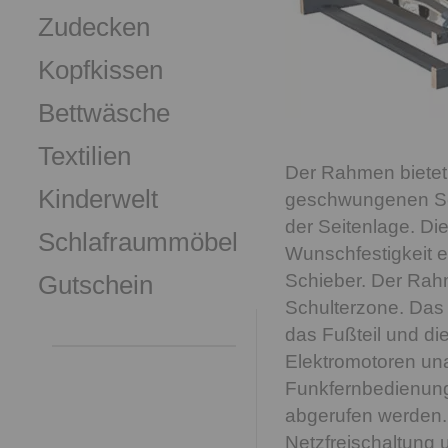
Zudecken
Kopfkissen
Bettwäsche
Textilien
Der Rahmen bietet 
Kinderwelt
geschwungenen Schu
der Seitenlage. Die
Schlafraummöbel
Wunschfestigkeit ei
Gutschein
Schieber. Der Rah
Schulterzone. Das K
das Fußteil und di
Elektromotoren una
Funkfernbedienung
abgerufen werden.
Netzfreischaltung