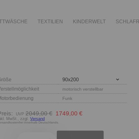
TTWÄSCHE
TEXTILIEN
KINDERWELT
SCHLAF
Größe
erstellmöglichkeit
motorisch verstellbar
Motorbedienung
Funk
Preis:
2049,00 €
1749,00 €
nkl. MwSt., zzgl.
Versand
ersandkostenfrei innerhalb Deutschlands.