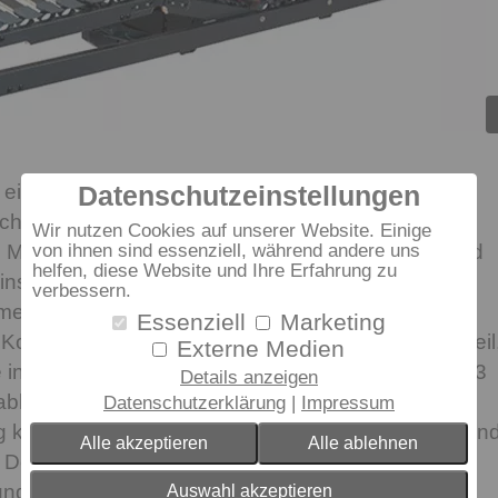
ein sehr gutes Preis-Leistungs-Verhältnis. Die
Datenschutzeinstellungen
lterleisten ermöglichen ein tiefes Eintauchen in
Wir nutzen Cookies auf unserer Website. Einige
 Mittelzone lässt sich auf die Wirbelsäulenform und
von ihnen sind essenziell, während andere uns
helfen, diese Website und Ihre Erfahrung zu
nstellen, dies erfolgt mittels arretierbarer MZV-
verbessern.
men verfügt über eine besonders komfortable
Essenziell
Marketing
opfteil ist manuell verstellbar, das lange Rückenteil
Externe Medien
e individuelle Unterschenkelverstellung sind durch 3
Details anzeigen
bhängig voneinander verstellbar, über die
Datenschutzerklärung
Impressum
 können Sitz- und Liege-Positionen gespeichert un
Alle akzeptieren
Alle ablehnen
 Der Motorrahmen verfügt über eine
 und Notabsenkung bei Stromausfall.
Auswahl akzeptieren