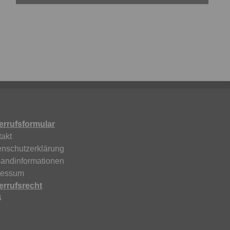
errufsformular
akt
enschutzerklärung
sandinformationen
ressum
errufsrecht
B