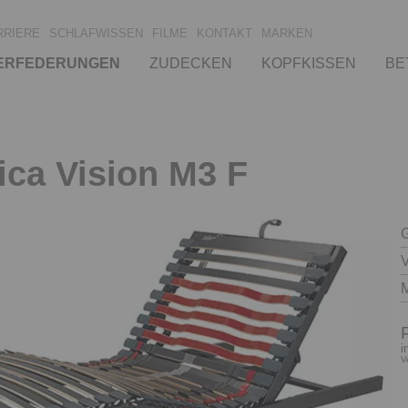
RRIERE
SCHLAFWISSEN
FILME
KONTAKT
MARKEN
ERFEDERUNGEN
ZUDECKEN
KOPFKISSEN
BE
ca Vision M3 F
V
i
V