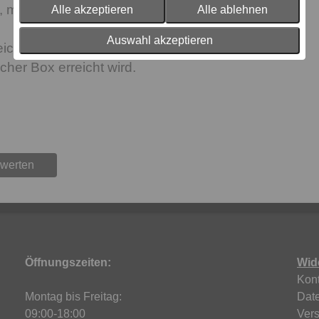
n, modernen BoxSpringbettes.
Alle akzeptieren
Alle ablehnen
Auswahl akzeptieren
leicht schwebende Optik, die durch elegante
cher Box erreicht wird.
ewerten
Öffnungszeiten:
Wid
Kont
Montag bis Freitag:
Dat
09:00-18:00
Ver