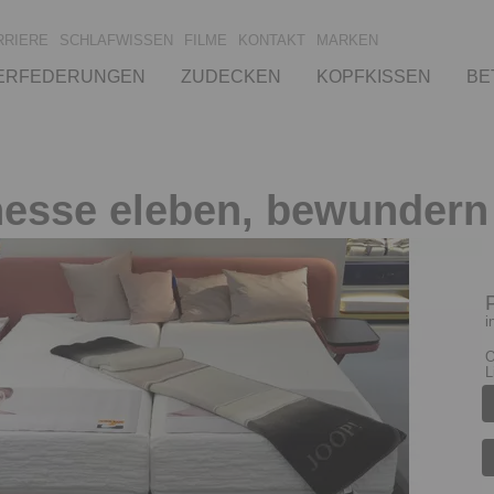
RRIERE
SCHLAFWISSEN
FILME
KONTAKT
MARKEN
ERFEDERUNGEN
ZUDECKEN
KOPFKISSEN
BE
nesse eleben, bewundern
i
O
L