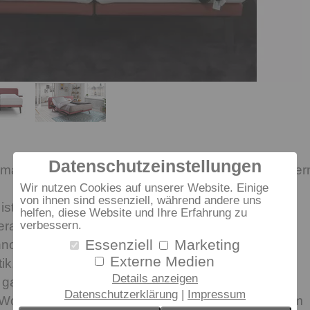
Datenschutzeinstellungen
macht seinem Namen alle Ehre! Erleben, bewunder
Wir nutzen Cookies auf unserer Website. Einige
von ihnen sind essenziell, während andere uns
ist der neue Schlafkomfort aus Belgien.
helfen, diese Website und Ihre Erfahrung zu
verbessern.
erausragendes, raffiniertes Design & intelligente,
Essenziell
Marketing
hnologie.
Externe Medien
ik, Funktion und den Komfort Ihres neuen
Details anzeigen
 ganz einfach und individuell. Finesse ist eine
Datenschutzerklärung
Impressum
ohltat für Körper & Geist, eben ein richtiger Traum