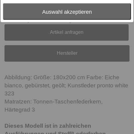
Preis:
auf Anfrage
inkl. MwSt., zzgl.
Versand
Auswahl akzeptieren
Online derzeit leider nicht verfügbar, Lieferzeit und
Lieferkosten jetzt unverbindlich anfragen.
Artikel anfragen
Hersteller
Abbildung: Größe: 180x200 cm Farbe: Eiche
bianco, gebürstet, geölt; Kunstleder pronto white
323
Matratzen: Tonnen-Taschenfederkern,
Härtegrad 3
Dieses Modell ist in zahlreichen
Ausführungen und Stoff/Lederfarben -