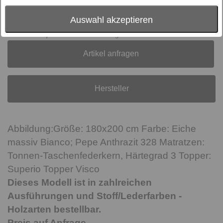
Preis:
auf Anfrage
inkl. MwSt., zzgl.
Versand
Auswahl akzeptieren
Online derzeit leider nicht verfügbar, Lieferzeit und
Lieferkosten jetzt unverbindlich anfragen.
Artikel anfragen
Hersteller
Abbildung:Größe: 180x200 cm Farbe: Eiche
massiv Bianco; Pepe Anthrazit 328 Matratzen:
Tonnen-Taschenfederkern, Härtegrad 3 Topper:
Superio Topper Visco
Dieses Modell ist in zahlreichen
Ausführungen und Stoff/Lederfarben -
Holzarten bestellbar.
Preis auf Anfrage