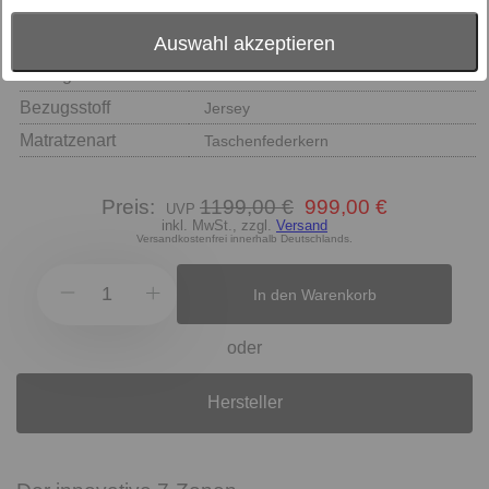
Auswahl akzeptieren
Größe
Härtegrad
Bezugsstoff
Jersey
Matratzenart
Taschenfederkern
Preis:
1199,00 €
999,00 €
inkl. MwSt., zzgl.
Versand
Versandkostenfrei innerhalb Deutschlands.
In den Warenkorb
oder
Hersteller