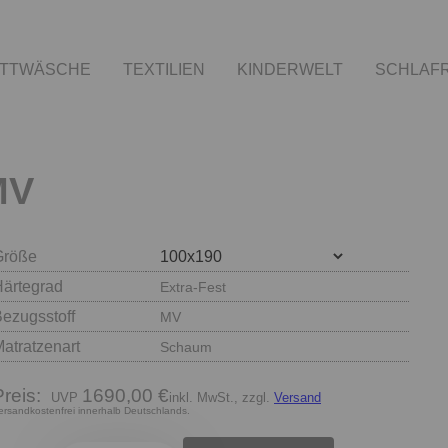
TTWÄSCHE
TEXTILIEN
KINDERWELT
SCHLAF
MV
Größe
Härtegrad
Extra-Fest
ezugsstoff
MV
atratzenart
Schaum
Preis:
1690,00 €
inkl. MwSt., zzgl.
Versand
ersandkostenfrei innerhalb Deutschlands.