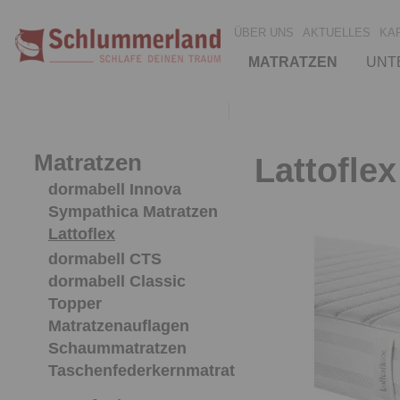
ÜBER UNS
AKTUELLES
KA
MATRATZEN
UNT
Matratzen
Lattofle
dormabell Innova
Sympathica Matratzen
Lattoflex
dormabell CTS
dormabell Classic
Topper
Matratzenauflagen
Schaummatratzen
Taschenfederkernmatratzen