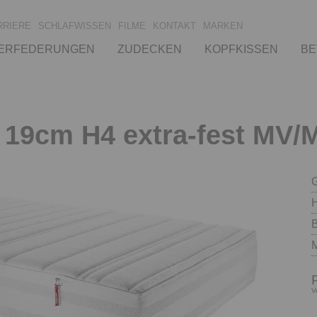
RRIERE
SCHLAFWISSEN
FILME
KONTAKT
MARKEN
ERFEDERUNGEN
ZUDECKEN
KOPFKISSEN
BE
x 19cm H4 extra-fest MV/
B
M
V