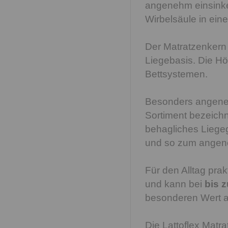
angenehm einsinke
Wirbelsäule in ein
Der Matratzenkern 
Liegebasis. Die Hö
Bettsystemen.
Besonders angene
Sortiment bezeichn
behagliches Liegege
und so zum angene
Für den Alltag pra
und kann bei
bis 
besonderen Wert a
Die Lattoflex Matr