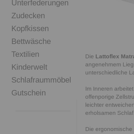
Unterfederungen
Zudecken
Kopfkissen
Bettwäsche
Textilien
Die
Lattoflex Mat
angenehmem Liegeko
Kinderwelt
unterschiedliche L
Schlafraummöbel
Im Inneren arbeite
Gutschein
offenporige Zellstr
leichter entweiche
erholsamen Schlaf
Die ergonomische S