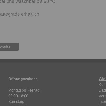
r und waschbar bis 60 °C
rtegrade erhältlich
ewerten
Öffnungszeiten:
Wid
Kont
Montag bis Freitag:
Dat
09:00-18:00
Ver
Samstag:
Imp