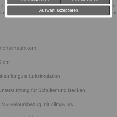
n und Körpergewichte anpassen. In Kombination mit
Auswahl akzeptieren
timmtes Schlafsystem für komfortable und entspann
mfortschaumkern
9 cm
ktur für gute Luftzirkulation
nterstützung für Schulter und Becken
 MV-Veloursbezug mit Klimavlies