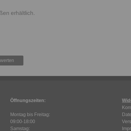
en erhältlich.
ewerten
Öffnungszeiten:
Wid
Kont
Montag bis Freitag:
Dat
09:00-18:00
Ver
Samstag:
Imp