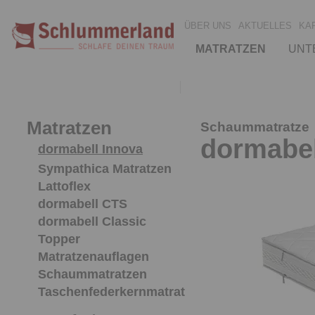
ÜBER UNS
AKTUELLES
KA
MATRATZEN
UNT
Matratzen
Schaummatratze
dormabel
dormabell Innova
Sympathica Matratzen
Lattoflex
dormabell CTS
dormabell Classic
Topper
Matratzenauflagen
Schaummatratzen
Taschenfederkernmatratzen