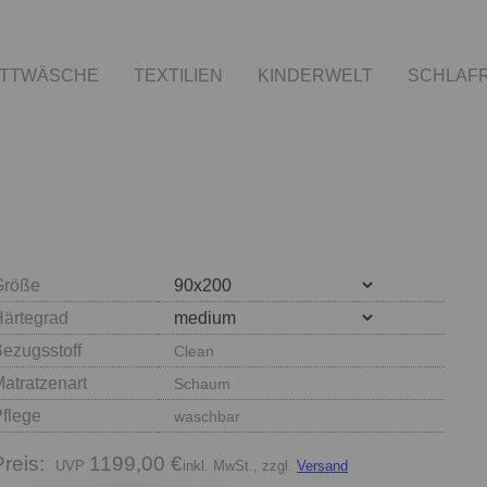
TTWÄSCHE
TEXTILIEN
KINDERWELT
SCHLAF
Größe
Härtegrad
ezugsstoff
Clean
atratzenart
Schaum
Pflege
waschbar
Preis:
1199,00 €
inkl. MwSt., zzgl.
Versand