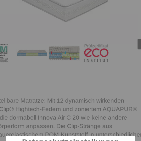
nstellbare Matratze: Mit 12 dynamisch wirkenden
irClip® Hightech-Federn und zoniertem AQUAPUR®
die dormabell Innova Air C 20 wie keine andere
örperform anpassen. Die Clip-Stränge aus
auerelastischem POM-Kunststoff in unterschiedliche