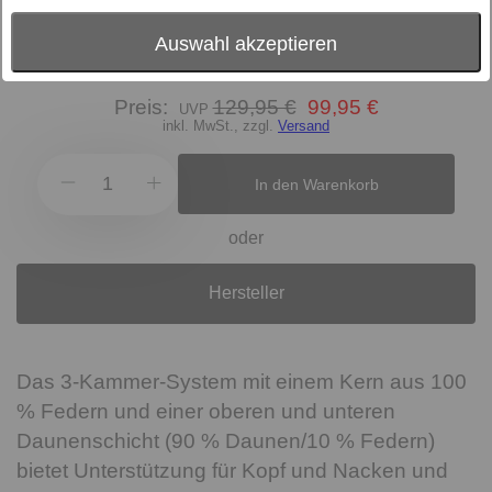
Farbe
weiss
Füllung
Daunen / Federn
Auswahl akzeptieren
Preis:
129,95 €
99,95 €
inkl. MwSt., zzgl.
Versand
In den Warenkorb
oder
Hersteller
Das 3-Kammer-System mit einem Kern aus 100
% Federn und einer oberen und unteren
Daunenschicht (90 % Daunen/10 % Federn)
bietet Unterstützung für Kopf und Nacken und