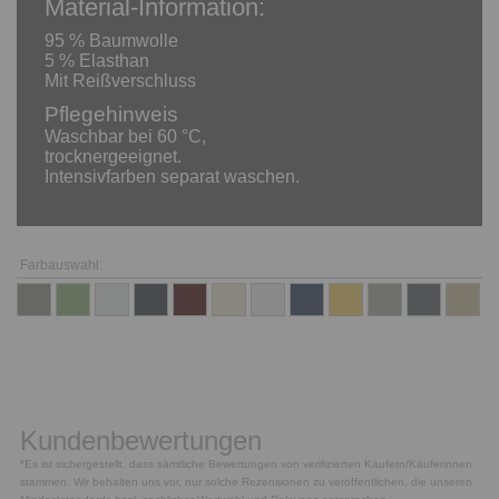
Material-Information:
95 % Baumwolle
5 % Elasthan
Mit Reißverschluss
Pflegehinweis
Waschbar bei 60 °C,
trocknergeeignet.
Intensivfarben separat waschen.
Farbauswahl:
Kundenbewertungen
*Es ist sichergestellt, dass sämtliche Bewertungen von verifizierten Käufern/Käuferinnen
stammen. Wir behalten uns vor, nur solche Rezensionen zu veröffentlichen, die unseren