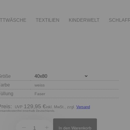
TTWÄSCHE
TEXTILIEN
KINDERWELT
SCHLAF
Größe
Farbe
weiss
Füllung
Faser
Preis:
129,95 €
inkl. MwSt., zzgl.
Versand
ersandkostenfrei innerhalb Deutschlands.
In den Warenkorb