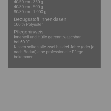
40/60 cm - 350 g
40/80 cm - 500 g
80/80 cm - 1.000 g
Bezugsstoff Innenkissen
100 % Polyester
Pflegehinweis
Innenteil und Hülle getrennt waschbar
bei 60 °C.
Kissen sollten alle zwei bis drei Jahre (oder je
nach Bedarf) eine professionelle Pflege
bekommen.