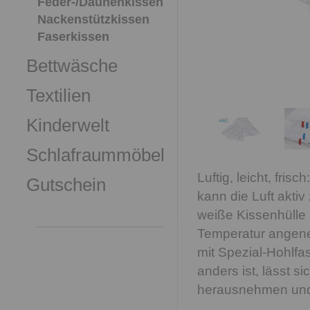
Feder-/Daunenkissen
Nackenstützkissen
Faserkissen
Bettwäsche
Textilien
Kinderwelt
Schlafraummöbel
Luftig, leicht, fri
Gutschein
kann die Luft aktiv
weiße Kissenhülle 
Temperatur angeneh
mit Spezial-Hohlfas
anders ist, lässt s
herausnehmen und 