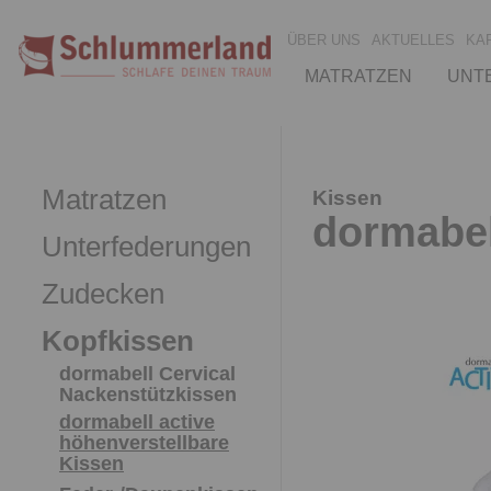
ÜBER UNS
AKTUELLES
KA
MATRATZEN
UNT
Matratzen
Kissen
dormabell
Unterfederungen
Zudecken
Kopfkissen
dormabell Cervical
Nackenstützkissen
dormabell active
höhenverstellbare
Kissen